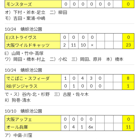
0
0
0
0
0
0
0
モンスターズ
オ）下村・斧本-足立 二）柳田
モ）吉田・案浦-中嶋
10/24 蜻蛉池公園
0
0
0
0
0
EJストライヴス
2
11
10
×
23
大阪ワイルドキャッツ
E）山岡・竹中-高塚
ワ）岡田・橋本-村上 二）小松 三）岡田、原井 本）橋本
10/24 蜻蛉池公園
1
0
4
3
0
8
でこぼこ・スフィーダ
0
1
0
0
0
1
RBデンジャラス
で・ス）谷内-北・杉野 三）古屋・佐々木
R）狗巻-清水
10/10 蜻蛉池公園
0
0
0
0
0
大阪アッフェ
0
4
1
6x
11
オール兵庫
ア）中島-川窪