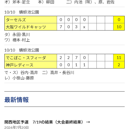
オ）斧本-足立 本）柳田 二）内池（咲）、原、岩佐
10/10 蜻蛉池公園
0
0
0
0
0
ターセルズ
7
0
3
x
10
大阪ワイルドキャッツ
タ）永田-黒川
ワ）橋本-村上
10/10 蜻蛉池公園
2
2
7
0
11
でこぼこ・スフィーダ
0
0
1
1
2
神戸レディース
で・ス）谷内-高井 二）高井・長谷川
レ）小笹山-藤原
最新情報
関西地区予選 7/19の結果（大会最終結果）
2026年7月20日