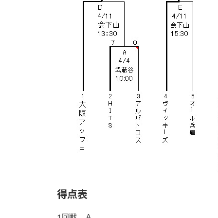
得点表
1回戦 Ａ