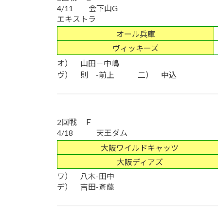
4/11 会下山G
エキストラ
オール兵庫
ヴィッキーズ
オ） 山田－中嶋
ヴ） 則 -前上 二） 中込
2回戦 Ｆ
4/18 天王ダム
大阪ワイルドキャッツ
大阪ディアズ
ワ） 八木-田中
デ） 吉田-斎藤