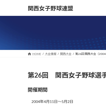
コ
ナ
関西女子野球連盟
ン
ビ
テ
ゲ
ン
ー
ツ
シ
へ
ョ
ス
ン
キ
に
ッ
移
プ
動
HOME
大会情報
関西大会
第26回 関西大会（200
第26回 関西女子野球選
開催期間
2004年4月11日～5月2日