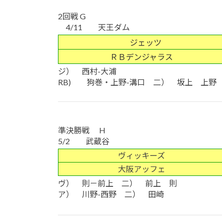
2回戦 G
4/11 天王ダム
ジェッツ
ＲＢデンジャラス
ジ） 西村-大浦
RB) 狗巻・上野-溝口 二） 坂上 上野
準決勝戦 H
5/2 武蔵谷
ヴィッキーズ
大阪アッフェ
ヴ） 則－前上 二） 前上 則
ア） 川野-西野 二） 田崎