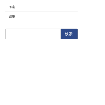
予定
結果
検
索: