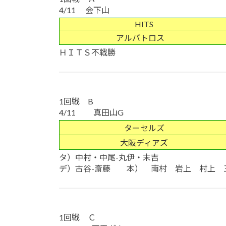
4/11 会下山
HITS
アルバトロス
ＨＩＴＳ不戦勝
1回戦 B
4/11 真田山G
ターセルズ
大阪ディアズ
タ）中村・中尾-丸伊・末吉
デ）古谷-斎藤 本） 南村 岩上 村上 
1回戦 Ｃ