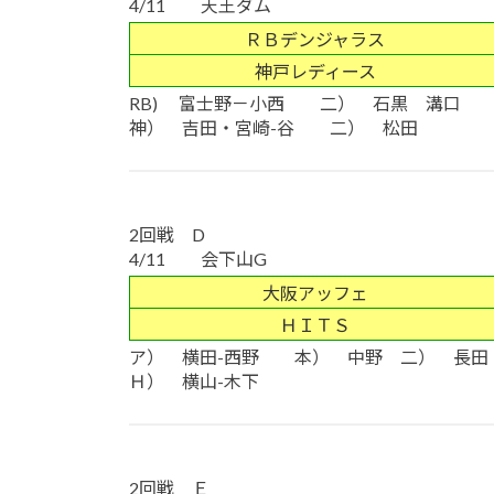
4/11 天王ダム
ＲＢデンジャラス
神戸レディース
RB) 富士野－小西 二） 石黒 溝口
神） 吉田・宮崎-谷 二） 松田
2回戦 D
4/11 会下山G
大阪アッフェ
ＨＩＴＳ
ア） 横田-西野 本） 中野 二） 長田
Ｈ） 横山-木下
2回戦 Ｅ