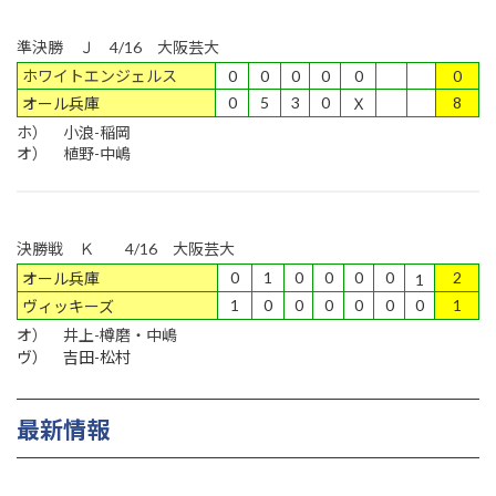
準決勝 Ｊ 4/16 大阪芸大
ホワイトエンジェルス
0
0
0
0
0
0
0
5
3
0
8
オール兵庫
Ｘ
ホ） 小浪-稲岡
オ） 植野-中嶋
決勝戦 Ｋ 4/16 大阪芸大
0
1
0
0
0
0
2
オール兵庫
1
1
0
0
0
0
0
0
1
ヴィッキーズ
オ） 井上-樽磨・中嶋
ヴ） 吉田-松村
最新情報