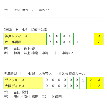
α） 篠部-谷川二） 馬場
ホ） 小浪-稲岡 二） 藍野×2
2回戦 Ｈ 4/9 武蔵谷公園
0
0
0
0
0
0
神戸レディース
7
0
0
0
7
オール兵庫
Ｘ
神） 吉田・森下-谷
オ） 植野・井上-樽磨・中嶋
二） 中嶋×２
準決勝戦 I 4/16 大阪芸大 ※延長特別ルール
0
0
0
0
0
0
2
3
ヴィッキーズ
1
0
0
0
0
0
0
1
2
大阪ディアズ
１
ヴ） 吉田-松村
デ） 田中・南村-福田 二） 久保田