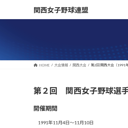
コ
ナ
関西女子野球連盟
ン
ビ
テ
ゲ
ン
ー
ツ
シ
へ
ョ
ス
ン
キ
に
ッ
移
プ
動
HOME
大会情報
関西大会
第2回 関西大会（1991
第２回 関西女子野球選手
開催期間
1991年11月4日〜11月10日