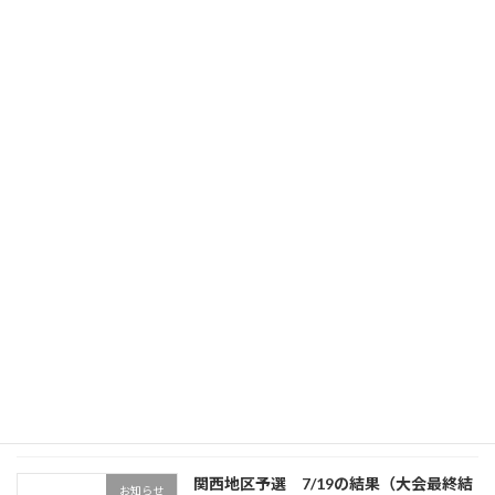
今後の予定は、雨天順延のため大幅に変更があります。また確定
次第、HP等でお知らせしていきます。
次の記事
関西地区予選 6/21の結果
2026年6月22日
最近の投稿
関西地区予選 7/19の結果（大会最終結
お知らせ